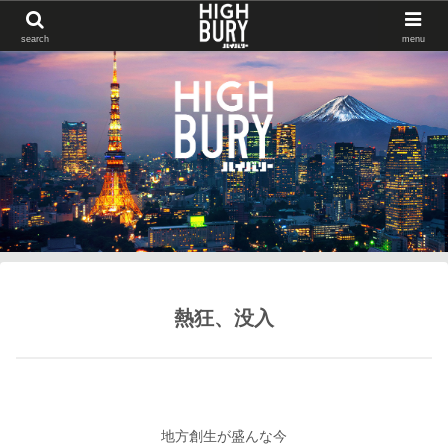
search
menu
熱狂、没入
地方創生が盛んな今